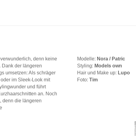
g verwunderlich, denn keine
Modelle:
Nora / Patric
. Dank der längeren
Styling:
Models own
ngs umsetzen: Als schräger
Hair und Make up:
Lupo
t oder im Sleek-Look mit
Foto:
Tim
Stylingwunder und führt
 Kurzhaarschnitten an. Noch
u, denn die längeren
e