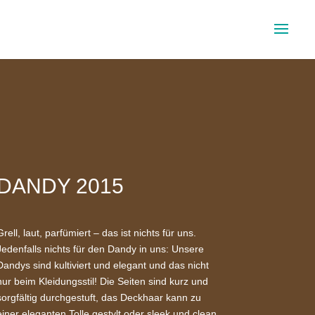
DANDY 2015
Grell, laut, parfümiert – das ist nichts für uns.
Jedenfalls nichts für den Dandy in uns: Unsere
Dandys sind kultiviert und elegant und das nicht
nur beim Kleidungsstil! Die Seiten sind kurz und
sorgfältig durchgestuft, das Deckhaar kann zu
einer eleganten Tolle gestylt oder sleek und clean