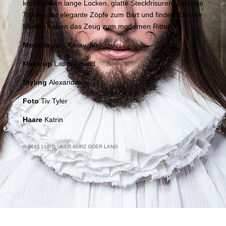
kombinieren lange Locken, glatte Steckfrisuren, gelockte
Tollen oder elegante Zöpfe zum Bart und finden: Unsere
Models haben das Zeug zum modernen Ritter!
Modelle
Jan, Koray, Alexander
Make up
Laura Olland
Styling
Alexander
Foto
Tiv Tyler
Haare
Katrin
© 2015 LUPO ÜBER KURZ ODER LANG