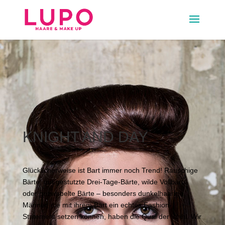
KNIGHT AND DAY
Glücklicherweise ist Bart immer noch Trend! Rauschige
Bärte, gut gestutzte Drei-Tage-Bärte, wilde Vollbärte
oder gezwirbelte Bärte – besonders dunkelhaarige
Männer, die mit ihrem Bart ein echtes Fashion-
Statement setzen können, haben die Qual der Wahl. Wir