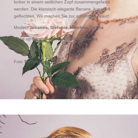
locker in einem seitlichen Zopf zusammengefasst
werden. Die klassisch-elegante Banane, kunstvoll
geflochten. Wir machen Sie zur schönsten Braut!
Models
Johanna, Stefanie, Karolina, Carina
Make up
Sarah Scherer & Sonja Schwarz
Haare
LUPO
Foto
TivTyler